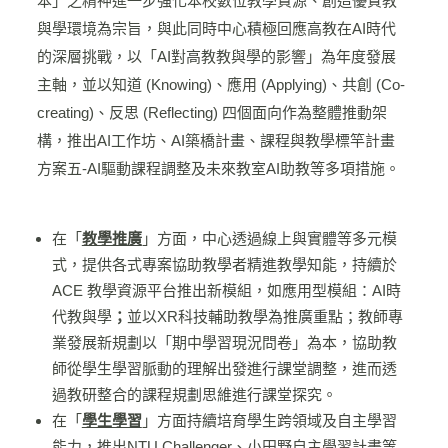
本」之精神進一步強化本校數位教學資源、創造優質教
與學環境為宗旨，與此同時中心積極回應高教在AI時代
的深層挑戰，以「AI對高教教與學的影響」為年度發展
主軸，並以知道 (Knowing)、應用 (Applying)、共創 (Co-
creating)、反思 (Reflecting) 四個面向作為整體推動架
構，推出AI工作坊、AI築橋計畫、課程與教學標竿計畫
方案五
-AI
驅動課程調整
及未來教室AI助教等多項措施。
在「
教學推廣
」方面，中心透過線上與實體等多元模
式，提供各式專案協助教學者精進教學知能，持續於
ACE 教學資源平台推出新模組，如應用型模組：AI時
代教與學
；
並以XR科技輔助教學為推廣重點；教師專
業發展新規劃以「期中學習現況問卷」為本，協助教
師從學生學習脈動的理解出發進行課堂調整，進而透
過教研整合的課程規劃思維進行課堂探究。
在「
學生學習
」方面持續培育學生跨領域及自主學習
能力，推出NTU Challenger、小田野自主學習計畫等