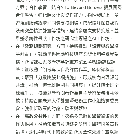
方案；合作學習上結合NTU Beyond Borders 擴展國際
合作學習，強化跨文化與協作能力；適性發展上，學
習規劃服務將增進同儕支持網絡，搭配職涯探索課程
及研究生精進計畫等措施，建構多層次支持系統。並
舉辦系統性帶狀工作坊之研究生專場之AI工作坊。
在
「
教務規劃研究
」
方面，持續推動「課程與教學標
竿計畫」，鼓勵學系因應科技與產業變化調整課程架
構，新增課程與教學標竿計畫方
案五
-AI
驅動課程調
整
；並啟動「領域專長自我評估作業」確保課程品
質；落實「分數膨脹七項措施」，形成校內合理評分
共識；推動「博士班跨國共同指導」，提升博士班全
球競爭力；持續以學習問卷作為自主學習業務推動依
據；持續召開未來大學計畫暨教務工作小組諮詢委員
會，強化新政策的討論、驗證與落地。
在「
高教公共性
」方面，透過多元數位學習資源的製
作與推廣，推動知識普及與終身學習；舉辦國際高教
論壇，深化AI時代下的教育創新與全球交流；並以系