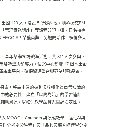
國 120 人，增設 5 所姊妹校。積極擴充EMI
與「管理實務講座」等課程與印、韓、日名校進
FECC-AP 榮獲首獎。另邀請哈佛、多倫多大
全年舉辦36場職涯活動，共 811人次參與，
策略轉型與領導力。個案中心新增 17 個本土企
力維運產學平台，確保資源整合與專業服務品質。
主探索，將高中端的被動吸收轉化為商管知識的
策中的必要性，建立「以終為始」的學習連結
位輔助資源，以確保教學品質與開課穩定性。
 MOOC、Coursera 與混成教學。強化AI與
「商業資料分析學分學程」與「品牌與顧客經營學分學