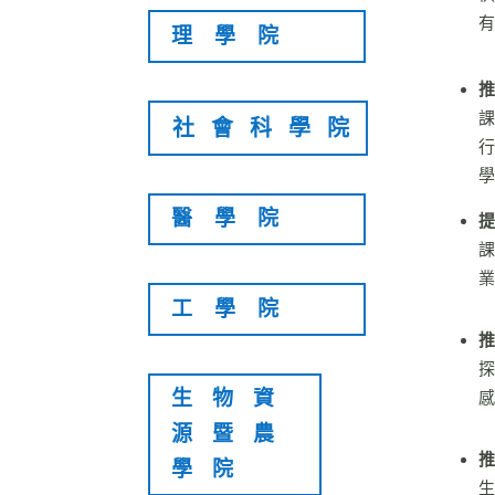
有
理學院
推
課
社會科學院
行
學
醫學院
提
課
業
工學院
推
探
生物資
感
源暨農
推
學院
生