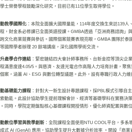
學士榮譽學程鼓勵深化研究，目前已有11位學生取得學位。
動教學國際化
：本院全面擴大國際量能，114年度交換生來訪139人、出
程，財金系必修課已全面英語授課。GMBA透過「亞洲商務諮詢」
跨文化商業競賽與參訪。國際個案競賽表現亮眼，GMBA 團隊於泰國 
等國際學者辦理 20 餘場講座，深化國際學術交流。
升產學合作連結
：緊密鏈結四大會計師事務所、台新金控等頂尖企業。
程滿意度達4.05/5。與慈濟、友達光電合作高階人力培育計畫，聚焦
個案，涵蓋 AI、ESG 與數位轉型議題。此外，設有專職行政人
動基礎能力課程
：針對大一新生設計專題課程，採PBL模式引導自
索動能。此設計協助學生提前理解會計、經濟等基礎學科在實務決
。同時，學院定期盤點核心基礎課程開授情形，優化師資配置與數
動數位學習與教學創新
：全院課程全面使用NTU COOL平台，多系導入
成式 AI (GenAI) 應用，協助學生提升大數據分析效率 。開設