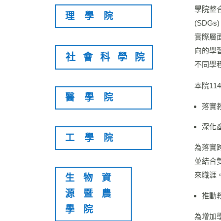
學院整
理學院
(SD
實際層
向的學習
社會科學院
不同學
本院1
醫學院
落實
深化
工學院
為落實
並結合
來職涯
生物資
源暨農
推動
學院
為增加