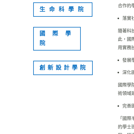
合作的
生命科學院
落實
隨著科
國際學
此，國
院
用實務
發展
創新設計學院
深化
國際學
術領域
完善
「國際半導
的學士