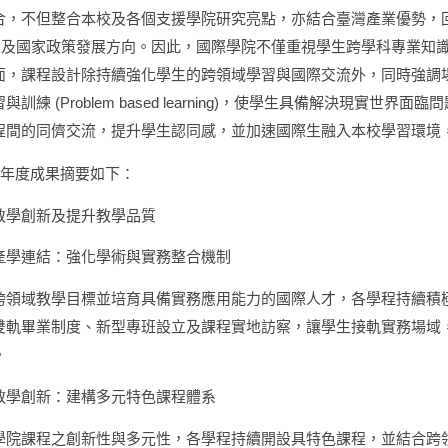
合，不但整合本校及各個支援學院研究亮點，亦結合臺灣產業優勢，
Gs) 及國家政策發展方向。因此，國際學院不僅重視學生跨學科專業
面，課程設計除持續強化學生的跨領域學習與國際交流外，同時強調
與訓練 (Problem based learning)，使學生具備解決現實
程間的同儕交流，提升學生認同感，並加速國際生融入本校學習環境
14年度成果摘要如下：
教學創新及提升教學品質
產學連結：強化學術與實務整合機制
跨領域教學目標並培育具備實務應用能力的國際人才，各學程持續積
雙軌畢業制度、新型專班設立及課程實地訪察，讓學生接軌實務場域
。
教學創新：建構多元特色課程體系
學院課程之創新性與多元性，各學程持續開設具特色課程，並結合跨