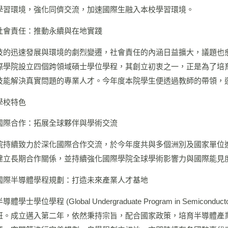
學習環境，強化同儕交流，加速國際生融入本校學習環境。
社會責任：推動永續與在地實踐
技的迅速發展與環境的劇烈變遷，社會責任的內涵日益擴大，議題也
際學院設立四個跨領域碩士學位學程，其創立初衷之一，正是為了培
技能解決真實問題的專業人才。今年度本院學生便透過教師的帶領，
學校特色
國際合作：拓展全球夥伴與學術交流
院持續致力於深化國際合作交流，於今年度共與多個洲別及國家單位
建立長期合作關係，並持續強化國際學院全球學術影響力與國際能見
國際半導體學程規劃：打造未來產業人才基地
體學士學位學程 (Global Undergraduate Program in Semi
班。成立邁入第二年，依然秉持宗旨，配合國家政策，培育半導體產