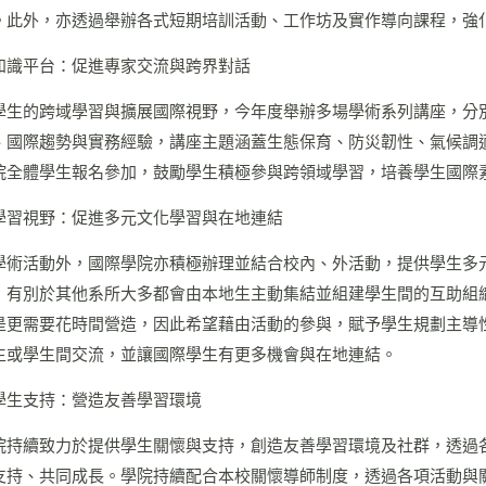
。此外，亦透過舉辦各式短期培訓活動、工作坊及實作導向課程，強
知識平台：促進專家交流與跨界對話
學生的跨域學習與擴展國際視野，今年度舉辦多場學術系列講座，分
、國際趨勢與實務經驗，講座主題涵蓋生態保育、防災韌性、氣候調
院全體學生報名參加，鼓勵學生積極參與跨領域學習，培養學生國際
學習視野：促進多元文化學習與在地連結
學術活動外，國際學院亦積極辦理並結合校內、外活動，提供學生多
，有別於其他系所大多都會由本地生主動集結並組建學生間的互助組
是更需要花時間營造，因此希望藉由活動的參與，賦予學生規劃主導
生或學生間交流，並讓國際學生有更多機會與在地連結。
學生支持：營造友善學習環境
院持續致力於提供學生關懷與支持，創造友善學習環境及社群，透過
支持、共同成長。學院持續配合本校關懷導師制度，透過各項活動與