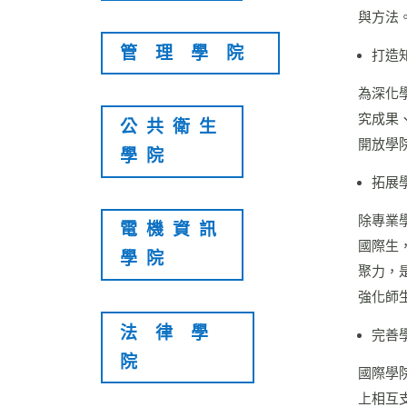
與方法
管理學院
打造
為深化
究成果
公共衛生
開放學
學院
拓展
除專業
電機資訊
國際生
學院
聚力，
強化師
法律學
完善
院
國際學
上相互