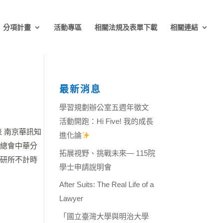
分項計畫
活動專區
相關法規及表單下載
相關連結
最新消息
學習規劃辦公室五週年徵文
活動開跑：Hi Five! 我的成長
 南京華訊知
進化論
管總會中華分
拓展視野、挑戰未來— 115院
(法研所不計時
學士申請說明會
After Suits: The Real Life of a
Lawyer
「國立臺灣大學與明治大學