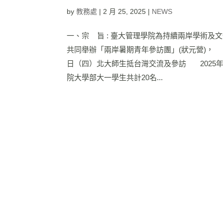
by
教務處
|
2 月 25, 2025
|
NEWS
一、宗 旨 : 臺大管理學院為持續兩岸學
共同舉辦「兩岸暑期青年參訪團」(狀元營)， 
日（四）北大師生抵台灣交流及參訪 2025年
院大學部大一學生共計20名...