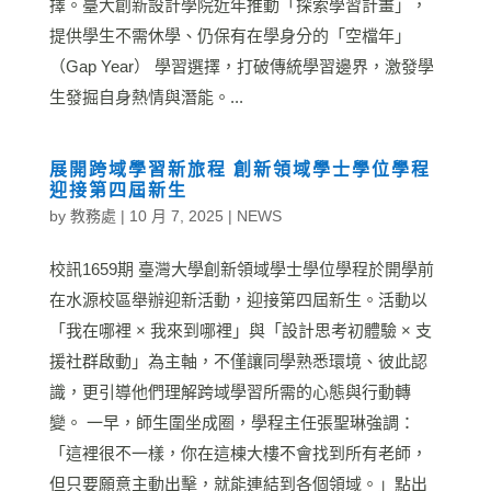
擇。臺大創新設計學院近年推動「探索學習計畫」，
提供學生不需休學、仍保有在學身分的「空檔年」
（Gap Year） 學習選擇，打破傳統學習邊界，激發學
生發掘自身熱情與潛能。...
展開跨域學習新旅程 創新領域學士學位學程
迎接第四屆新生
by
教務處
|
10 月 7, 2025
|
NEWS
校訊1659期 臺灣大學創新領域學士學位學程於開學前
在水源校區舉辦迎新活動，迎接第四屆新生。活動以
「我在哪裡 × 我來到哪裡」與「設計思考初體驗 × 支
援社群啟動」為主軸，不僅讓同學熟悉環境、彼此認
識，更引導他們理解跨域學習所需的心態與行動轉
變。 一早，師生圍坐成圈，學程主任張聖琳強調：
「這裡很不一樣，你在這棟大樓不會找到所有老師，
但只要願意主動出擊，就能連結到各個領域。」點出