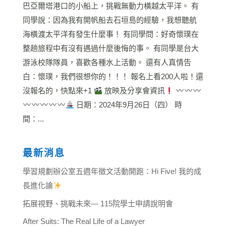
巴亞爾塔港口的小船上，挑戰無動力橫越太平洋。 有
同學說：因為我有開帆船去石垣島的經驗，我想聽航
海橫渡太平洋有發生什麼事！ 有同學問：好奇懷璞在
整趟旅程中有沒有遇過什麼後悔的事。 有同學是台大
游泳校隊隊員，喜歡各種水上活動。 還有人真情告
白：懷璞，我們很想你的！！！ 報名上看200人啦！還
沒報名的，快點來+1
放映及分享會資訊
󠀠󠀠󠀠
日期：2024年9月26日（四） 時
間：...
最新消息
學習規劃辦公室五週年徵文活動開跑：Hi Five! 我的成
長進化論
拓展視野、挑戰未來— 115院學士申請說明會
After Suits: The Real Life of a Lawyer