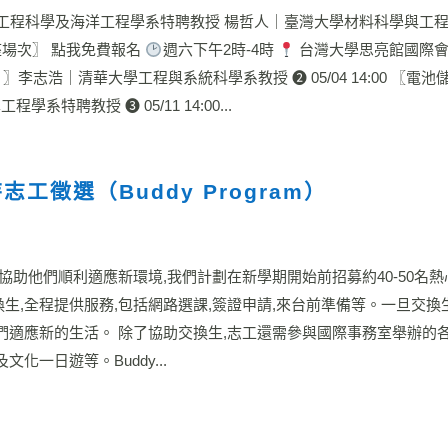
 工程科學及海洋工程學系特聘教授 楊哲人｜臺灣大學材料科學與工
座場次〗 點我免費報名
週六下午2時-4時
台灣大學思亮館國際
嗎？〗李志浩｜清華大學工程與系統科學系教授 ❷ 05/04 14:00 〖電
聘教授 ❸ 05/11 14:00...
工徵選（Buddy Program）
為了協助他們順利適應新環境,我們計劃在新學期開始前招募約40-50名
2名交換生,全程提供服務,包括網路選課,簽證申請,來台前準備等。一旦交
們適應新的生活。 除了協助交換生,志工還需參與國際事務室舉辦的各
化一日遊等。Buddy...