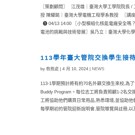
〖策劃顧問〗 江茂雄｜臺灣大學工學院院長 /
授 陳耀銘｜臺灣大學電機工程學系教授 〖講
❶ 04/13 14:00 〖小型模組化核能電廠安全
電池的挑戰與技術發展〗吳乃立｜臺灣大學化學工程學系特
113學年臺大管院交換學生接待志
by
教務處
|
4 月 10, 2024
|
NEWS
113-1學期預計將有約70名外籍交換生來校,
Buddy Program。每位志工將負責照顧1-
工將協助他們購買日常用品,熟悉環境,並協助他
每學期初的管院迎新說明會,管院導覽與註冊,以及文