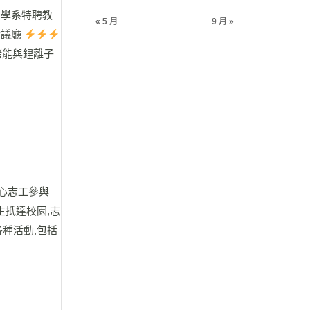
程學系特聘教
« 5 月
9 月 »
會議廳
池儲能與鋰離子
熱心志工參與
換生抵達校園,志
種活動,包括