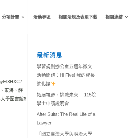
分項計畫
活動專區
相關法規及表單下載
相關連結
最新消息
學習規劃辦公室五週年徵文
活動開跑：Hi Five! 我的成長
gyEf3HXC7
進化論
、東海、靜
拓展視野、挑戰未來— 115院
大學圖書館6
學士申請說明會
After Suits: The Real Life of a
Lawyer
「國立臺灣大學與明治大學