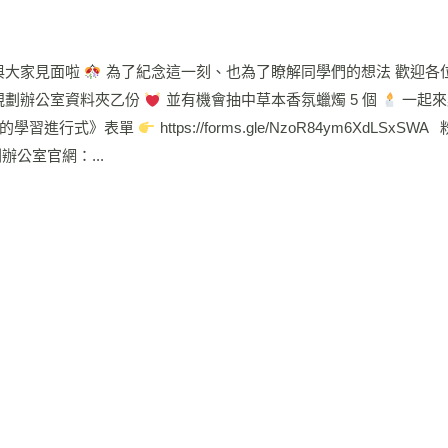
與大家見面啦
為了紀念這一刻、也為了瞭解同學們的想法 歡迎各
規劃辦公室資料夾乙份
並有機會抽中草本香氛蠟燭 5 個
一起來
 《我的學習進行式》表單
https://forms.gle/NzoR84ym6XdLSxS
學習規劃辦公室官網：...