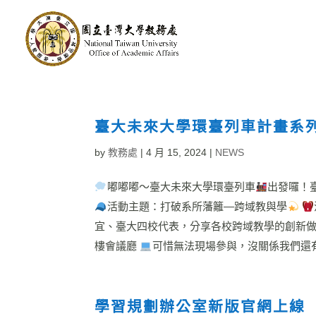
臺大未來大學環臺列車計畫系
by
教務處
|
4 月 15, 2024
|
NEWS
嘟嘟嘟～臺大未來大學環臺列車
出發囉！臺
活動主題：打破系所藩籬—跨域教與學
宜、臺大四校代表，分享各校跨域教學的創新
樓會議廳
可惜無法現場參與，沒關係我們還有
學習規劃辦公室新版官網上線